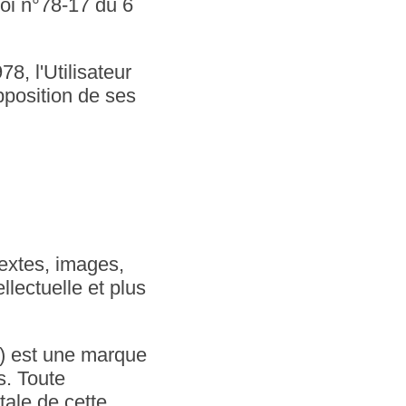
loi n°78-17 du 6
78, l'Utilisateur
opposition de ses
textes, images,
llectuelle et plus
est une marque
s. Toute
tale de cette