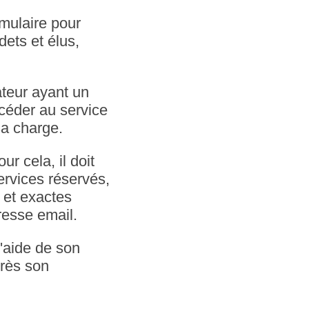
rmulaire pour
dets et élus,
sateur ayant un
ccéder au service
sa charge.
r cela, il doit
ervices réservés,
 et exactes
resse email.
l'aide de son
près son