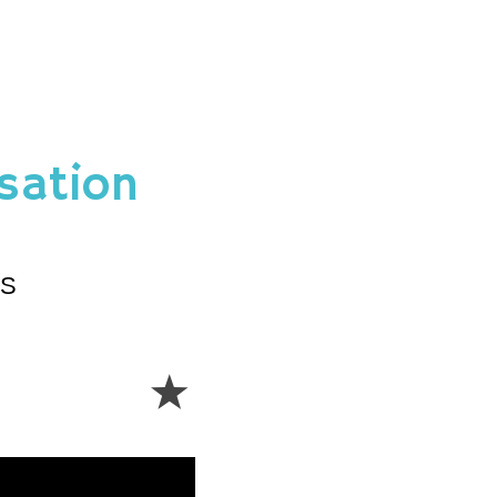
isation
ES